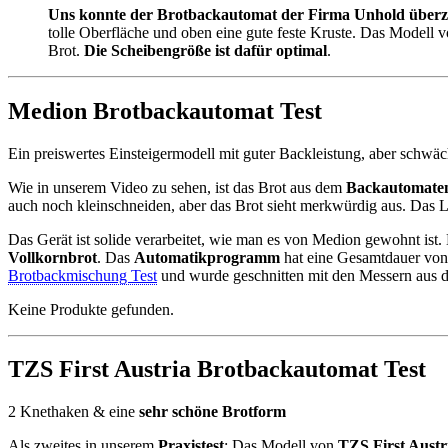
Uns konnte der Brotbackautomat der Firma Unhold über
tolle Oberfläche und oben eine gute feste Kruste. Das Modell 
Brot.
Die Scheibengröße ist dafür optimal
.
Medion Brotbackautomat Test
Ein preiswertes Einsteigermodell mit guter Backleistung, aber schwä
Wie in unserem Video zu sehen, ist das Brot aus dem
Backautomaten
auch noch kleinschneiden, aber das Brot sieht merkwürdig aus. Das Lo
Das Gerät ist solide verarbeitet, wie man es von Medion gewohnt ist.
Vollkornbrot
. Das
Automatikprogramm
hat eine Gesamtdauer von
Brotbackmischung Test
und wurde geschnitten mit den Messern aus
Keine Produkte gefunden.
TZS First Austria Brotbackautomat Test
2 Knethaken & eine
sehr schöne Brotform
Als zweites in unserem
Praxistest
: Das Modell von
TZS First Austr