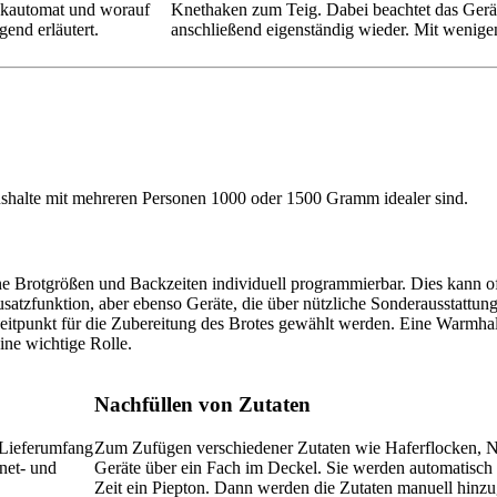
ackautomat und worauf
Knethaken zum Teig. Dabei beachtet das Gerät
end erläutert.
anschließend eigenständig wieder. Mit wenigen
shalte mit mehreren Personen 1000 oder 1500 Gramm idealer sind.
e Brotgrößen und Backzeiten individuell programmierbar. Dies kann of
atzfunktion, aber ebenso Geräte, die über nützliche Sonderausstattung
eitpunkt für die Zubereitung des Brotes gewählt werden. Eine Warmha
eine wichtige Rolle.
Nachfüllen von Zutaten
m Lieferumfang
Zum Zufügen verschiedener Zutaten wie Haferflocken, 
net- und
Geräte über ein Fach im Deckel. Sie werden automatisch
Zeit ein Piepton. Dann werden die Zutaten manuell hinzu