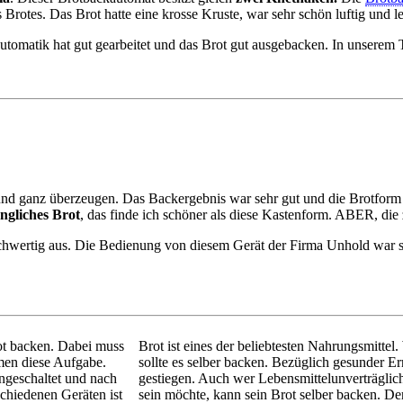
es Brotes. Das Brot hatte eine krosse Kruste, war sehr schön luftig un
automatik hat gut gearbeitet und das Brot gut ausgebacken. In unsere
und ganz überzeugen. Das Backergebnis war sehr gut und die Brotfo
ängliches Brot
, das finde ich schöner als diese Kastenform. ABER, die 
chwertig aus. Die Bedienung von diesem Gerät der Firma Unhold war s
ot backen. Dabei muss
Brot ist eines der beliebtesten Nahrungsmitte
men diese Aufgabe.
sollte es selber backen. Bezüglich gesunder E
geschaltet und nach
gestiegen. Auch wer Lebensmittelunverträglic
schiedenen Geräten ist
sein möchte, kann sein Brot selber backen. De