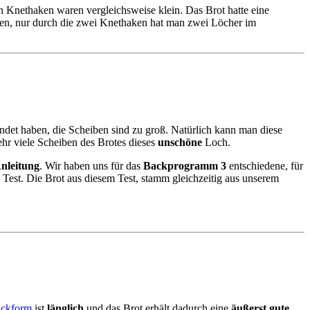
 Knethaken waren vergleichsweise klein. Das Brot hatte eine
en, nur durch die zwei Knethaken hat man zwei Löcher im
ndet haben, die Scheiben sind zu groß. Natürlich kann man diese
ehr viele Scheiben des Brotes dieses
unschöne
Loch.
Anleitung
. Wir haben uns für das
Backprogramm 3
entschiedene, für
 Test. Die Brot aus diesem Test, stamm gleichzeitig aus unserem
ackform
ist
länglich
und das Brot erhält dadurch eine
äußerst gute