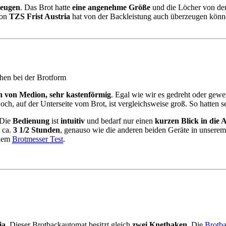
zeugen
. Das Brot hatte
eine angenehme Größe
und die Löcher von den
von
TZS
Frist Austria
hat von der Backleistung auch überzeugen könn
chen bei der Brotform
 von Medion, sehr kastenförmig
. Egal wie wir es gedreht oder gewe
ch, auf der Unterseite vom Brot, ist vergleichsweise groß. So hatten s
 Die
Bedienung
ist
intuitiv
und bedarf nur einen
kurzen Blick in die 
 ca.
3 1/2 Stunden
, genauso wie die anderen beiden Geräte in unserem
 dem
Brotmesser Test
.
ia
. Dieser Brotbackautomat besitzt gleich
zwei Knethaken.
Die
Brotb