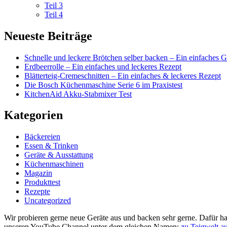
Teil 3
Teil 4
Neueste Beiträge
Schnelle und leckere Brötchen selber backen – Ein einfaches 
Erdbeerrolle – Ein einfaches und leckeres Rezept
Blätterteig-Cremeschnitten – Ein einfaches & leckeres Rezept
Die Bosch Küchenmaschine Serie 6 im Praxistest
KitchenAid Akku-Stabmixer Test
Kategorien
Bäckereien
Essen & Trinken
Geräte & Ausstattung
Küchenmaschinen
Magazin
Produkttest
Rezepte
Uncategorized
Wir probieren gerne neue Geräte aus und backen sehr gerne. Dafür ha
unseren YouTube Channel unter dem gleichen Namen:
zu Teigwelt a