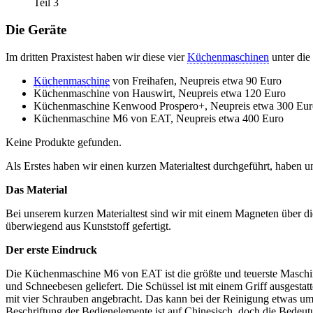
Teil 3
Die Geräte
Im dritten Praxistest haben wir diese vier
Küchenmaschinen
unter di
Küchenmaschine
von Freihafen, Neupreis etwa 90 Euro
Küchenmaschine von Hauswirt, Neupreis etwa 120 Euro
Küchenmaschine Kenwood Prospero+, Neupreis etwa 300 Eur
Küchenmaschine M6 von EAT, Neupreis etwa 400 Euro
Keine Produkte gefunden.
Als Erstes haben wir einen kurzen Materialtest durchgeführt, haben u
Das Material
Bei unserem kurzen Materialtest sind wir mit einem Magneten über
überwiegend aus Kunststoff gefertigt.
Der erste Eindruck
Die Küchenmaschine M6 von EAT ist die größte und teuerste Maschi
und Schneebesen geliefert. Die Schüssel ist mit einem Griff ausgestat
mit vier Schrauben angebracht. Das kann bei der Reinigung etwas umst
Beschriftung der Bedienelemente ist auf Chinesisch, doch die Bedeut