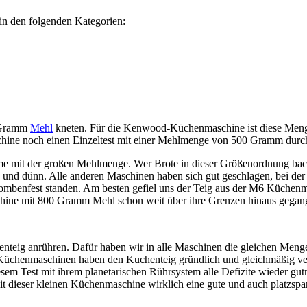
in den folgenden Kategorien:
0 Gramm
Mehl
kneten. Für die Kenwood-Küchenmaschine ist diese Menge
schine noch einen Einzeltest mit einer Mehlmenge von 500 Gramm durc
me mit der großen Mehlmenge. Wer Brote in dieser Größenordnung bac
in und dünn. Alle anderen Maschinen haben sich gut geschlagen, bei 
benfest standen. Am besten gefiel uns der Teig aus der M6 Küchenm
ne mit 800 Gramm Mehl schon weit über ihre Grenzen hinaus gegang
teig anrühren. Dafür haben wir in alle Maschinen die gleichen Mengen
 Küchenmaschinen haben den Kuchenteig gründlich und gleichmäßig ver
em Test mit ihrem planetarischen Rührsystem alle Defizite wieder gut
it dieser kleinen Küchenmaschine wirklich eine gute und auch platzsp