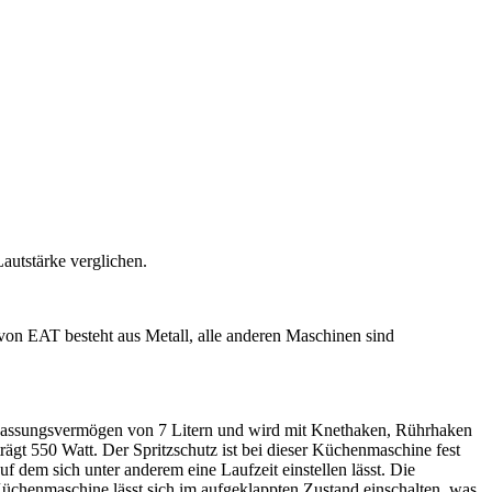
autstärke verglichen.
n EAT besteht aus Metall, alle anderen Maschinen sind
 Fassungsvermögen von 7 Litern und wird mit Knethaken, Rührhaken
trägt 550 Watt. Der Spritzschutz ist bei dieser Küchenmaschine fest
 dem sich unter anderem eine Laufzeit einstellen lässt. Die
Küchenmaschine lässt sich im aufgeklappten Zustand einschalten, was