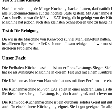
Test 3: Sahne schlagen
Nachdem wir nun jede Menge Kuchen gebacken hatten, darf natürlich 
alle Küchenmaschinen auf die höchste Stufe gestellt. Mit Ausnahme 
Am schnellsten war die M6 von EAT fertig, dicht gefolgt von der 
Maschine hat jedoch auch den kleinsten Schneebesen und zu lange ha
Test 4:
Die Reinigung
Da wir in die Maschine von Kenwood zu viel Mehl eingefüllt hatten, l
installierten Spritzschutz ließ sich nur mühsam reinigen und wir mu
größeren Probleme dar.
Unser Fazit
Die Freihafen-Küchenmaschine ist unser Preis-Leistungs-Sieger. Sie 
hat sie als günstigste Maschine in diesem Test und mit einem Kaufpre
Die Küchenmaschine von Hauswirt hat uns mit ihrer Performance ebenfal
Die Küchenmaschine M6 von EAT spielt in einer anderen Liga als die
Sie bietet eine sehr gute Leistung, ist jedoch auch groß und schwer u
Die Kenwood-Küchenmaschine ist ein durchaus solides Gerät mit gute
auch für eine kleinere Küche gut geeignet. Sie ist gut geeignet für 