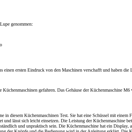
e Lupe genommen:
o
ns einen ersten Eindruck von den Maschinen verschafft und haben die L
 die Küchenmaschinen gefahren. Das Gehäuse der Küchenmaschine M6 vo
ne in diesem Küchenmaschinen Test. Sie hat eine Schüssel mit einem
tet und lässt sich leicht einsetzen. Die Leistung der Küchenmaschine be
ändlich und unpraktisch sein. Die Küchenmaschine hat ein Display, auf
ung der Knöpfe und die Bedienung wird in der Anleitung erklärt. Die 