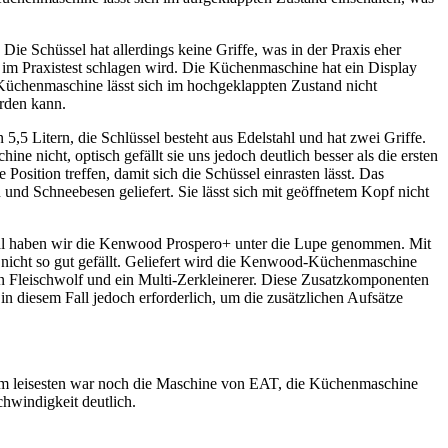
e Schüssel hat allerdings keine Griffe, was in der Praxis eher
h im Praxistest schlagen wird. Die Küchenmaschine hat ein Display
-Küchenmaschine lässt sich im hochgeklappten Zustand nicht
erden kann.
5 Litern, die Schlüssel besteht aus Edelstahl und hat zwei Griffe.
e nicht, optisch gefällt sie uns jedoch deutlich besser als die ersten
sition treffen, damit sich die Schüssel einrasten lässt. Das
nd Schneebesen geliefert. Sie lässt sich mit geöffnetem Kopf nicht
esmal haben wir die Kenwood Prospero+ unter die Lupe genommen. Mit
s nicht so gut gefällt. Geliefert wird die Kenwood-Küchenmaschine
n Fleischwolf und ein Multi-Zerkleinerer. Diese Zusatzkomponenten
in diesem Fall jedoch erforderlich, um die zusätzlichen Aufsätze
. Am leisesten war noch die Maschine von EAT, die Küchenmaschine
hwindigkeit deutlich.