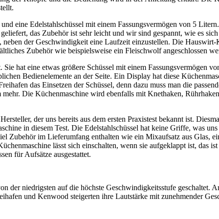
ellt.
d eine Edelstahlschüssel mit einem Fassungsvermögen von 5 Litern. Di
liefert, das Zubehör ist sehr leicht und wir sind gespannt, wie es sic
s, neben der Geschwindigkeit eine Laufzeit einzustellen. Die Hauswirt
rhältliches Zubehör wie beispielsweise ein Fleischwolf angeschlossen w
Sie hat eine etwas größere Schüssel mit einem Fassungsvermögen von 5,
lichen Bedienelemente an der Seite. Ein Display hat diese Küchenmaschin
ihafen das Einsetzen der Schüssel, denn dazu muss man die passende Po
em mehr. Die Küchenmaschine wird ebenfalls mit Knethaken, Rührhaken u
ersteller, der uns bereits aus dem ersten Praxistest bekannt ist. Di
schine in diesem Test. Die Edelstahlschüssel hat keine Griffe, was un
el Zubehör im Lieferumfang enthalten wie ein Mixaufsatz aus Glas, ei
henmaschine lässt sich einschalten, wenn sie aufgeklappt ist, das ist 
sen für Aufsätze ausgestattet.
von der niedrigsten auf die höchste Geschwindigkeitsstufe geschaltet
eihafen und Kenwood steigerten ihre Lautstärke mit zunehmender Gesc