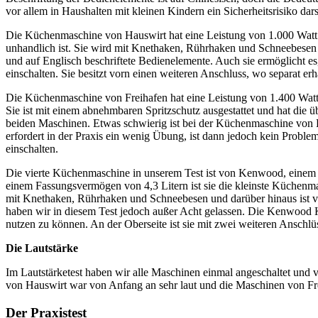
vor allem in Haushalten mit kleinen Kindern ein Sicherheitsrisiko darst
Die Küchenmaschine von Hauswirt hat eine Leistung von 1.000 Watt un
unhandlich ist. Sie wird mit Knethaken, Rührhaken und Schneebesen ge
und auf Englisch beschriftete Bedienelemente. Auch sie ermöglicht e
einschalten. Sie besitzt vorn einen weiteren Anschluss, wo separat e
Die Küchenmaschine von Freihafen hat eine Leistung von 1.400 Watt. 
Sie ist mit einem abnehmbaren Spritzschutz ausgestattet und hat die üb
beiden Maschinen. Etwas schwierig ist bei der Küchenmaschine von Fre
erfordert in der Praxis ein wenig Übung, ist dann jedoch kein Probl
einschalten.
Die vierte Küchenmaschine in unserem Test ist von Kenwood, einem H
einem Fassungsvermögen von 4,3 Litern ist sie die kleinste Küchenma
mit Knethaken, Rührhaken und Schneebesen und darüber hinaus ist vi
haben wir in diesem Test jedoch außer Acht gelassen. Die Kenwood Küc
nutzen zu können. An der Oberseite ist sie mit zwei weiteren Anschlüs
Die Lautstärke
Im Lautstärketest haben wir alle Maschinen einmal angeschaltet und 
von Hauswirt war von Anfang an sehr laut und die Maschinen von Fr
Der Praxistest