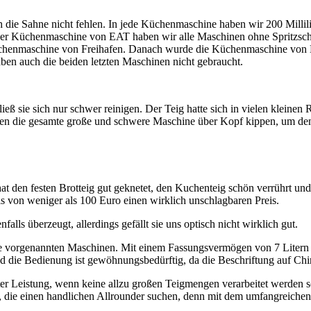
die Sahne nicht fehlen. In jede Küchenmaschine haben wir 200 Millili
der Küchenmaschine von EAT haben wir alle Maschinen ohne Spritzschut
Küchenmaschine von Freihafen. Danach wurde die Küchenmaschine von 
ben auch die beiden letzten Maschinen nicht gebraucht.
ieß sie sich nur schwer reinigen. Der Teig hatte sich in vielen kleine
ssten die gesamte große und schwere Maschine über Kopf kippen, um den
hat den festen Brotteig gut geknetet, den Kuchenteig schön verrührt u
is von weniger als 100 Euro einen wirklich unschlagbaren Preis.
ls überzeugt, allerdings gefällt sie uns optisch nicht wirklich gut.
 vorgenannten Maschinen. Mit einem Fassungsvermögen von 7 Litern ist 
nd die Bedienung ist gewöhnungsbedürftig, da die Beschriftung auf Chin
r Leistung, wenn keine allzu großen Teigmengen verarbeitet werden sol
alle, die einen handlichen Allrounder suchen, denn mit dem umfangreich