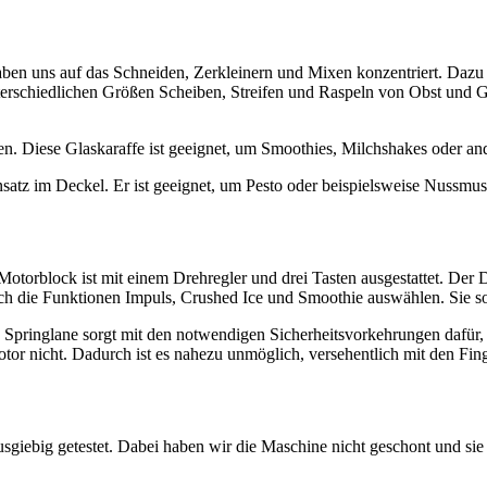
ben uns auf das Schneiden, Zerkleinern und Mixen konzentriert. Dazu gi
nterschiedlichen Größen Scheiben, Streifen und Raspeln von Obst und 
en. Diese Glaskaraffe ist geeignet, um Smoothies, Milchshakes oder an
nsatz im Deckel. Er ist geeignet, um Pesto oder beispielsweise Nussmus
torblock ist mit einem Drehregler und drei Tasten ausgestattet. Der D
ch die Funktionen Impuls, Crushed Ice und Smoothie auswählen. Sie sol
pringlane sorgt mit den notwendigen Sicherheitsvorkehrungen dafür, da
otor nicht. Dadurch ist es nahezu unmöglich, versehentlich mit den Fin
sgiebig getestet. Dabei haben wir die Maschine nicht geschont und sie