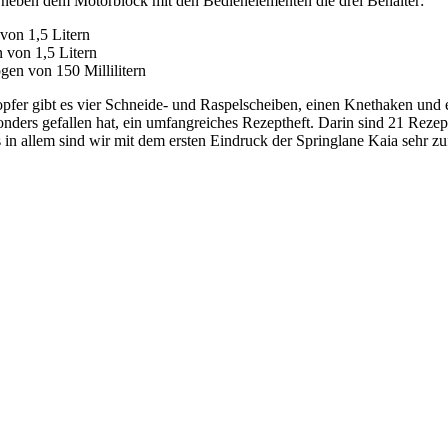
es neben dem Motorblock mit den Bedienelementen die drei Behälter:
von 1,5 Litern
 von 1,5 Litern
gen von 150 Millilitern
fer gibt es vier Schneide- und Raspelscheiben, einen Knethaken und 
sonders gefallen hat, ein umfangreiches Rezeptheft. Darin sind 21 Rez
s in allem sind wir mit dem ersten Eindruck der Springlane Kaia sehr zu