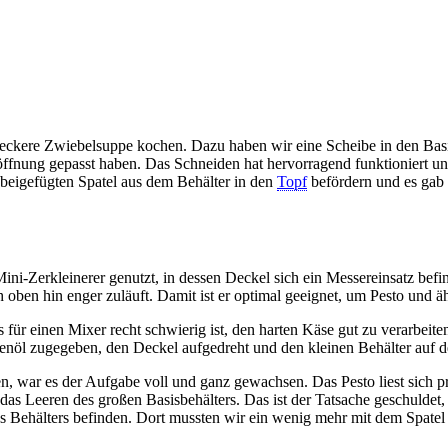
 leckere Zwiebelsuppe kochen. Dazu haben wir eine Scheibe in den Basis
röffnung gepasst haben. Das Schneiden hat hervorragend funktioniert 
 beigefügten Spatel aus dem Behälter in den
Topf
befördern und es gab
Mini-Zerkleinerer genutzt, in dessen Deckel sich ein Messereinsatz be
ch oben hin enger zuläuft. Damit ist er optimal geeignet, um Pesto und ä
 für einen Mixer recht schwierig ist, den harten Käse gut zu verarbeit
enöl zugegeben, den Deckel aufgedreht und den kleinen Behälter auf d
, war es der Aufgabe voll und ganz gewachsen. Das Pesto liest sich p
e das Leeren des großen Basisbehälters. Das ist der Tatsache geschulde
Behälters befinden. Dort mussten wir ein wenig mehr mit dem Spatel 