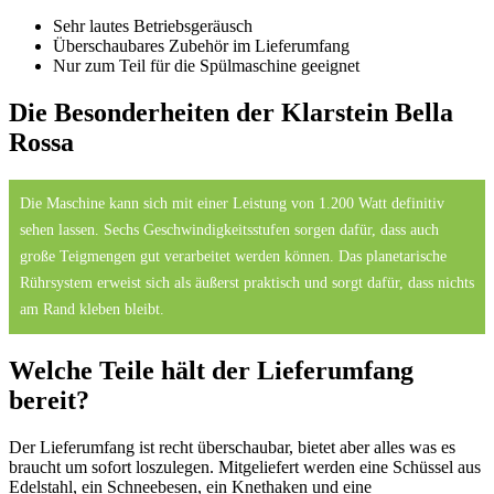
Sehr lautes Betriebsgeräusch
Überschaubares Zubehör im Lieferumfang
Nur zum Teil für die Spülmaschine geeignet
Die Besonderheiten der Klarstein Bella
Rossa
Die Maschine kann sich mit einer Leistung von 1.200 Watt definitiv
sehen lassen. Sechs Geschwindigkeitsstufen sorgen dafür, dass auch
große Teigmengen gut verarbeitet werden können. Das planetarische
Rührsystem erweist sich als äußerst praktisch und sorgt dafür, dass nichts
am Rand kleben bleibt.
Welche Teile hält der Lieferumfang
bereit?
Der Lieferumfang ist recht überschaubar, bietet aber alles was es
braucht um sofort loszulegen. Mitgeliefert werden eine Schüssel aus
Edelstahl, ein Schneebesen, ein Knethaken und eine