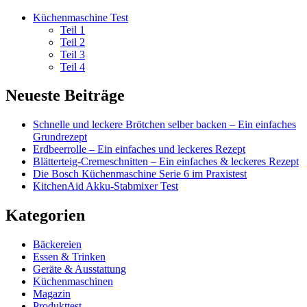
Küchenmaschine Test
Teil 1
Teil 2
Teil 3
Teil 4
Neueste Beiträge
Schnelle und leckere Brötchen selber backen – Ein einfaches
Grundrezept
Erdbeerrolle – Ein einfaches und leckeres Rezept
Blätterteig-Cremeschnitten – Ein einfaches & leckeres Rezept
Die Bosch Küchenmaschine Serie 6 im Praxistest
KitchenAid Akku-Stabmixer Test
Kategorien
Bäckereien
Essen & Trinken
Geräte & Ausstattung
Küchenmaschinen
Magazin
Produkttest