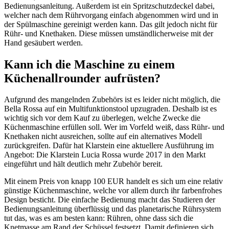
Bedienungsanleitung. Außerdem ist ein Spritzschutzdeckel dabei,
welcher nach dem Rührvorgang einfach abgenommen wird und in
der Spülmaschine gereinigt werden kann. Das gilt jedoch nicht für
Rühr- und Knethaken. Diese müssen umständlicherweise mit der
Hand gesäubert werden.
Kann ich die Maschine zu einem
Küchenallrounder aufrüsten?
Aufgrund des mangelnden Zubehörs ist es leider nicht möglich, die
Bella Rossa auf ein Multifunktionstool upzugraden. Deshalb ist es
wichtig sich vor dem Kauf zu überlegen, welche Zwecke die
Küchenmaschine erfüllen soll. Wer im Vorfeld weiß, dass Rühr- und
Knethaken nicht ausreichen, sollte auf ein alternatives Modell
zurückgreifen. Dafür hat Klarstein eine aktuellere Ausführung im
Angebot: Die Klarstein Lucia Rossa wurde 2017 in den Markt
eingeführt und hält deutlich mehr Zubehör bereit.
Mit einem Preis von knapp 100 EUR handelt es sich um eine relativ
günstige Küchenmaschine, welche vor allem durch ihr farbenfrohes
Design besticht. Die einfache Bedienung macht das Studieren der
Bedienungsanleitung überflüssig und das planetarische Rührsystem
tut das, was es am besten kann: Rühren, ohne dass sich die
Knetmasse am Rand der Schüssel festsetzt. Damit definieren sich