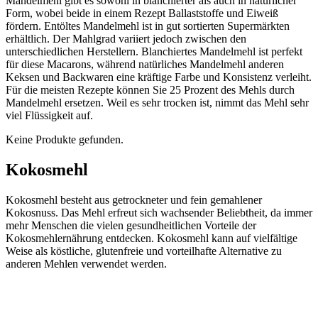
Mandelmehl gibt es sowohl in blanchierter als auch in natürlicher
Form, wobei beide in einem Rezept Ballaststoffe und Eiweiß
fördern. Entöltes Mandelmehl ist in gut sortierten Supermärkten
erhältlich. Der Mahlgrad variiert jedoch zwischen den
unterschiedlichen Herstellern. Blanchiertes Mandelmehl ist perfekt
für diese Macarons, während natürliches Mandelmehl anderen
Keksen und Backwaren eine kräftige Farbe und Konsistenz verleiht.
Für die meisten Rezepte können Sie 25 Prozent des Mehls durch
Mandelmehl ersetzen. Weil es sehr trocken ist, nimmt das Mehl sehr
viel Flüssigkeit auf.
Keine Produkte gefunden.
Kokosmehl
Kokosmehl besteht aus getrockneter und fein gemahlener
Kokosnuss. Das Mehl erfreut sich wachsender Beliebtheit, da immer
mehr Menschen die vielen gesundheitlichen Vorteile der
Kokosmehlernährung entdecken. Kokosmehl kann auf vielfältige
Weise als köstliche, glutenfreie und vorteilhafte Alternative zu
anderen Mehlen verwendet werden.