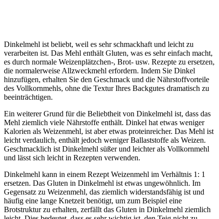
Dinkelmehl ist beliebt, weil es sehr schmackhaft und leicht zu
verarbeiten ist. Das Mehl enthält Gluten, was es sehr einfach macht,
es durch normale Weizenplätzchen-, Brot- usw. Rezepte zu ersetzen,
die normalerweise Allzweckmehl erfordern. Indem Sie Dinkel
hinzufügen, erhalten Sie den Geschmack und die Nährstoffvorteile
des Vollkornmehls, ohne die Textur Ihres Backgutes dramatisch zu
beeinträchtigen.
Ein weiterer Grund für die Beliebtheit von Dinkelmehl ist, dass das
Mehl ziemlich viele Nährstoffe enthält. Dinkel hat etwas weniger
Kalorien als Weizenmehl, ist aber etwas proteinreicher. Das Mehl ist
leicht verdaulich, enthält jedoch weniger Ballaststoffe als Weizen.
Geschmacklich ist Dinkelmehl süßer und leichter als Vollkornmehl
und lässt sich leicht in Rezepten verwenden.
Dinkelmehl kann in einem Rezept Weizenmehl im Verhältnis 1: 1
ersetzen. Das Gluten in Dinkelmehl ist etwas ungewöhnlich. Im
Gegensatz zu Weizenmehl, das ziemlich widerstandsfähig ist und
häufig eine lange Knetzeit benötigt, um zum Beispiel eine
Brotstruktur zu erhalten, zerfällt das Gluten in Dinkelmehl ziemlich
leicht. Dies bedeutet, dass es sehr wichtig ist, den Teig nicht zu