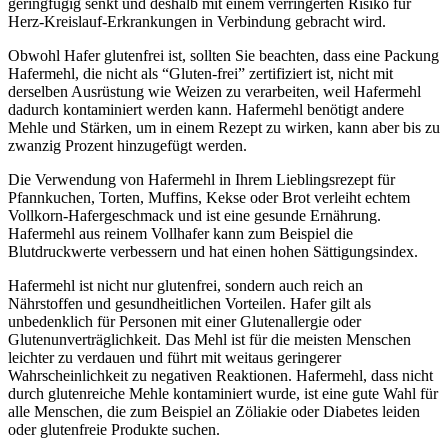
geringfügig senkt und deshalb mit einem verringerten Risiko für
Herz-Kreislauf-Erkrankungen in Verbindung gebracht wird.
Obwohl Hafer glutenfrei ist, sollten Sie beachten, dass eine Packung
Hafermehl, die nicht als “Gluten-frei” zertifiziert ist, nicht mit
derselben Ausrüstung wie Weizen zu verarbeiten, weil Hafermehl
dadurch kontaminiert werden kann. Hafermehl benötigt andere
Mehle und Stärken, um in einem Rezept zu wirken, kann aber bis zu
zwanzig Prozent hinzugefügt werden.
Die Verwendung von Hafermehl in Ihrem Lieblingsrezept für
Pfannkuchen, Torten, Muffins, Kekse oder Brot verleiht echtem
Vollkorn-Hafergeschmack und ist eine gesunde Ernährung.
Hafermehl aus reinem Vollhafer kann zum Beispiel die
Blutdruckwerte verbessern und hat einen hohen Sättigungsindex.
Hafermehl ist nicht nur glutenfrei, sondern auch reich an
Nährstoffen und gesundheitlichen Vorteilen. Hafer gilt als
unbedenklich für Personen mit einer Glutenallergie oder
Glutenunverträglichkeit. Das Mehl ist für die meisten Menschen
leichter zu verdauen und führt mit weitaus geringerer
Wahrscheinlichkeit zu negativen Reaktionen. Hafermehl, dass nicht
durch glutenreiche Mehle kontaminiert wurde, ist eine gute Wahl für
alle Menschen, die zum Beispiel an Zöliakie oder Diabetes leiden
oder glutenfreie Produkte suchen.