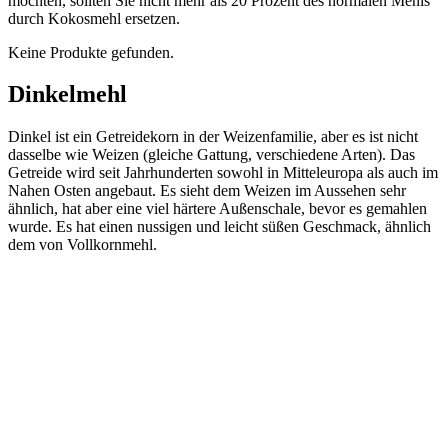
möchten, sollten Sie nicht mehr als 20 Prozent des normalen Mehls
durch Kokosmehl ersetzen.
Keine Produkte gefunden.
Dinkelmehl
Dinkel ist ein Getreidekorn in der Weizenfamilie, aber es ist nicht
dasselbe wie Weizen (gleiche Gattung, verschiedene Arten). Das
Getreide wird seit Jahrhunderten sowohl in Mitteleuropa als auch im
Nahen Osten angebaut. Es sieht dem Weizen im Aussehen sehr
ähnlich, hat aber eine viel härtere Außenschale, bevor es gemahlen
wurde. Es hat einen nussigen und leicht süßen Geschmack, ähnlich
dem von Vollkornmehl.