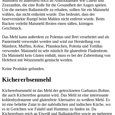
Maismehl ist außerdem reich an Antioxidantien wie Lutein und
Zeaxanthin, die eine Rolle für die Gesundheit der Augen spielen.
Um die meisten Ballaststoffe zu erhalten, sollten Sie ein Maismehl
wählen, das nicht entkeimt wurde. Das bedeutet, dass der
faserverstärkte Rumpf beim Mahlen nicht entfernt wurde. Beim
Backen verleiht Maismehl Broten einen süßen, körnigen
Geschmack.
Das Mehl kann außerdem zu Polentas und Brei verarbeitet und als
Paniermehl verwendet werden und wird zur Herstellung von
Maisbrot, Muffins, Kekse, Pfannkuchen, Polenta und Tortillas
verwendet. Maismehl ist sehr nützlich für glutenfreie Fladenbrote.
Da Maismehl kein Gluten enthält, muss es bei der Zubereitung von
Hefebrot mit Weizenmehl gemischt werden.
Keine Produkte gefunden.
Kichererbsenmehl
Kichererbsenmehl ist das Mehl der getrockneten Garbanzo-Bohne,
die auch Kichererbse genannt wird. Das Mehl ist eine interessante
kohlenhydratarme und glutenfreie Alternative zu weißem Mehl. Es
ist eine beliebte Zutat in der nahöstlichen und indischen Küche, wo
es in Gerichten wie Falafel und Hummus zu finden ist. Da
Kichererbsen reich an Eiweiß und Ballaststoffen sowie an mehreren