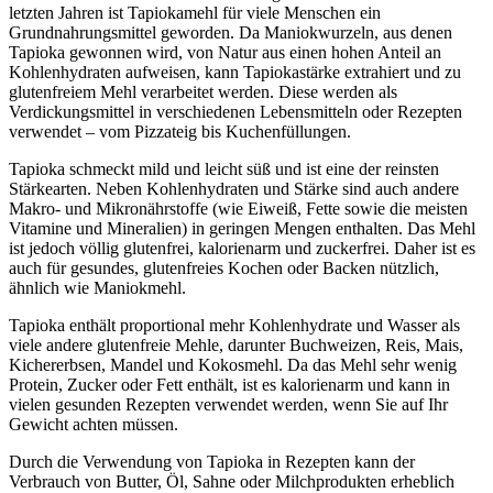
letzten Jahren ist Tapiokamehl für viele Menschen ein
Grundnahrungsmittel geworden. Da Maniokwurzeln, aus denen
Tapioka gewonnen wird, von Natur aus einen hohen Anteil an
Kohlenhydraten aufweisen, kann Tapiokastärke extrahiert und zu
glutenfreiem Mehl verarbeitet werden. Diese werden als
Verdickungsmittel in verschiedenen Lebensmitteln oder Rezepten
verwendet – vom Pizzateig bis Kuchenfüllungen.
Tapioka schmeckt mild und leicht süß und ist eine der reinsten
Stärkearten. Neben Kohlenhydraten und Stärke sind auch andere
Makro- und Mikronährstoffe (wie Eiweiß, Fette sowie die meisten
Vitamine und Mineralien) in geringen Mengen enthalten. Das Mehl
ist jedoch völlig glutenfrei, kalorienarm und zuckerfrei. Daher ist es
auch für gesundes, glutenfreies Kochen oder Backen nützlich,
ähnlich wie Maniokmehl.
Tapioka enthält proportional mehr Kohlenhydrate und Wasser als
viele andere glutenfreie Mehle, darunter Buchweizen, Reis, Mais,
Kichererbsen, Mandel und Kokosmehl. Da das Mehl sehr wenig
Protein, Zucker oder Fett enthält, ist es kalorienarm und kann in
vielen gesunden Rezepten verwendet werden, wenn Sie auf Ihr
Gewicht achten müssen.
Durch die Verwendung von Tapioka in Rezepten kann der
Verbrauch von Butter, Öl, Sahne oder Milchprodukten erheblich