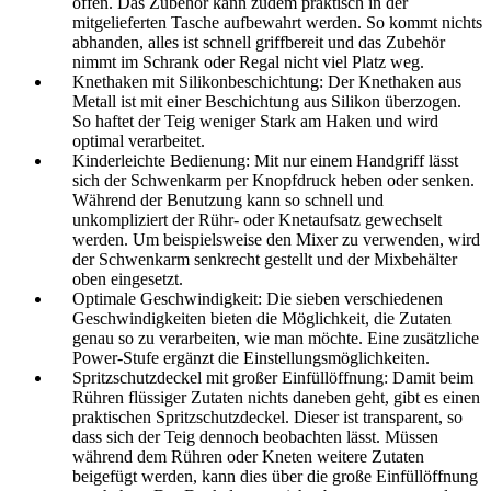
offen. Das Zubehör kann zudem praktisch in der
mitgelieferten Tasche aufbewahrt werden. So kommt nichts
abhanden, alles ist schnell griffbereit und das Zubehör
nimmt im Schrank oder Regal nicht viel Platz weg.
Knethaken mit Silikonbeschichtung: Der Knethaken aus
Metall ist mit einer Beschichtung aus Silikon überzogen.
So haftet der Teig weniger Stark am Haken und wird
optimal verarbeitet.
Kinderleichte Bedienung: Mit nur einem Handgriff lässt
sich der Schwenkarm per Knopfdruck heben oder senken.
Während der Benutzung kann so schnell und
unkompliziert der Rühr- oder Knetaufsatz gewechselt
werden. Um beispielsweise den Mixer zu verwenden, wird
der Schwenkarm senkrecht gestellt und der Mixbehälter
oben eingesetzt.
Optimale Geschwindigkeit: Die sieben verschiedenen
Geschwindigkeiten bieten die Möglichkeit, die Zutaten
genau so zu verarbeiten, wie man möchte. Eine zusätzliche
Power-Stufe ergänzt die Einstellungsmöglichkeiten.
Spritzschutzdeckel mit großer Einfüllöffnung: Damit beim
Rühren flüssiger Zutaten nichts daneben geht, gibt es einen
praktischen Spritzschutzdeckel. Dieser ist transparent, so
dass sich der Teig dennoch beobachten lässt. Müssen
während dem Rühren oder Kneten weitere Zutaten
beigefügt werden, kann dies über die große Einfüllöffnung