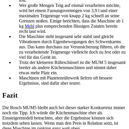
löst.
Wer große Mengen Teig auf einmal verarbeiten möchte,
wird bei einem Fassungsvermögen von 3,9 l und einer
maximalen Teigmenge von knapp 2 kg schnell an seine
Grenzen stoßen. Einige berichten, dass die Maschine ab 1
kg
Mehl
plus entsprechenden flüssigen Zutaten bereits
recht laut wird.
Die Maschine steht insgesamt sehr stabil und gleicht
Vibrationen durch Eigenbewegungen des Schwenkarms
aus. Das kann durchaus zur Verunsicherung führen, ob die
zu verarbeitende Teigmenge vielleicht doch zu fest oder zu
viel für das Gerät ist.
Trotz der kleineren Rührschüssel ist die MUM 5 insgesamt
breiter als andere Küchenmaschinen und nimmt daher
etwas mehr Platz ein.
Maschinen mit Planetenrührwerk liefern oft bessere
Ergebnisse, sind dafür aber teurer.
Fazit
Die Bosch MUM5 bleibt auch bei dieser starker Konkurrenz immer
noch ein Tipp. Ich würde die Küchenmaschine eher als
Einsteigermodell betrachten, aber die Ergebnisse können sich
trotzdem sehen lassen. Wenn man den Preis in Relation setzt, ist
diese Maschine im ranking ganz weit oben.