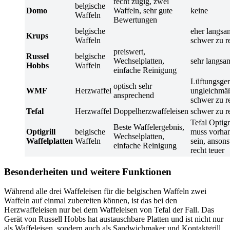
recht zügig, zwei
belgische
Domo
Waffeln, sehr gute
keine
Waffeln
Bewertungen
belgische
eher langsa
Krups
Waffeln
schwer zu r
preiswert,
Russel
belgische
Wechselplatten,
sehr langsa
Hobbs
Waffeln
einfache Reinigung
Lüftungsger
optisch sehr
WMF
Herzwaffel
ungleichmäß
ansprechend
schwer zu r
Tefal
Herzwaffel
Doppelherzwaffeleisen
schwer zu r
Tefal Optigr
Beste Waffelergebnis,
Optigrill
belgische
muss vorha
Wechselplatten,
Waffelplatten
Waffeln
sein, ansons
einfache Reinigung
recht teuer
Besonderheiten und weitere Funktionen
Während alle drei Waffeleisen für die belgischen Waffeln zwei
Waffeln auf einmal zubereiten können, ist das bei den
Herzwaffeleisen nur bei dem Waffeleisen von Tefal der Fall. Das
Gerät von Russell Hobbs hat austauschbare Platten und ist nicht nur
als Waffeleisen, sondern auch als Sandwichmaker und Kontaktgrill