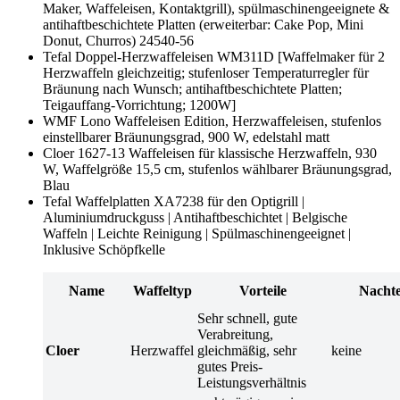
Maker, Waffeleisen, Kontaktgrill), spülmaschinengeeignete &
antihaftbeschichtete Platten (erweiterbar: Cake Pop, Mini
Donut, Churros) 24540-56
Tefal Doppel-Herzwaffeleisen WM311D [Waffelmaker für 2
Herzwaffeln gleichzeitig; stufenloser Temperaturregler für
Bräunung nach Wunsch; antihaftbeschichtete Platten;
Teigauffang-Vorrichtung; 1200W]
WMF Lono Waffeleisen Edition, Herzwaffeleisen, stufenlos
einstellbarer Bräunungsgrad, 900 W, edelstahl matt
Cloer 1627-13 Waffeleisen für klassische Herzwaffeln, 930
W, Waffelgröße 15,5 cm, stufenlos wählbarer Bräunungsgrad,
Blau
Tefal Waffelplatten XA7238 für den Optigrill |
Aluminiumdruckguss | Antihaftbeschichtet | Belgische
Waffeln | Leichte Reinigung | Spülmaschinengeeignet |
Inklusive Schöpfkelle
Name
Waffeltyp
Vorteile
Nachte
Sehr schnell, gute
Verabreitung,
Cloer
Herzwaffel
gleichmäßig, sehr
keine
gutes Preis-
Leistungsverhältnis