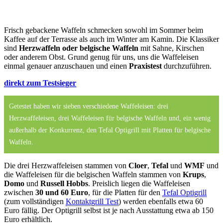
Frisch gebackene Waffeln schmecken sowohl im Sommer beim
Kaffee auf der Terrasse als auch im Winter am Kamin. Die Klassiker
sind
Herzwaffeln oder belgische Waffeln
mit Sahne, Kirschen
oder anderem Obst. Grund genug für uns, uns die Waffeleisen
einmal genauer anzuschauen und einen
Praxistest
durchzuführen.
direkt zum Testsieger
Getestet haben wir sieben verschiedene Waffeleisen: drei
Herzwaffeleisen, drei Waffeleisen für belgische Waffeln und, ein wenig
außerhalb der Konkurrenz, den Tefal Optigrill mit Platten für belgische
Waffeln.
Die drei Herzwaffeleisen stammen von
Cloer
,
Tefal
und
WMF
und
die Waffeleisen für die belgischen Waffeln stammen von
Krups
,
Domo
und
Russell Hobbs
. Preislich liegen die Waffeleisen
zwischen
30 und 60 Euro
, für die Platten für den
Tefal Optigrill
(zum vollständigen
Kontaktgrill Test
) werden ebenfalls etwa 60
Euro fällig. Der Optigrill selbst ist je nach Ausstattung etwa ab 150
Euro erhältlich.