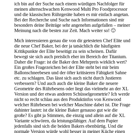
ich bin auf der Suche nach einem würdigen Nachfolger für
meinen altersschwachen Kenwood Multi Pro Foodprocessor
und die klassischen Rührgeräte haben es mir einfach angetan.
Bei der Recherche und Suche nach Informationen sind mir
besonders deine Beiträge sehr angenehm aufgefallen – meiner
Meinung nach die besten zur Zeit. Mach weiter so! 🙂
Mich interessieren genau die von dir getesteten Chef Elite und
die neue Chef Baker, bei der ja tatsächlich die häufigsten
Kritikpunkte der Elite beseitigt zu sein scheinen. Dafür
bewegt sie sich auch preislich eher im Bereich der Titanium.
Daher die Frage: ist die Baker den Mehrpreis wirklich wert?
Ein großes Fragezeichen bei der Elite steht bei mir beim
Ballonschneebesen und der öfter kritisieren Fähigkeit Sahne
etc. zu schlagen. Das lässt sich auch nicht durch Justieren
verbessern? Und auch auch die kleine Baker die neuere
Geometrie des Rührbesens oder liegt das vielmehr an der XL
Version und der etwas anderen Schüsselgeometrie? Ich werde
nicht so recht schlau aus den Produktinfos von Kenwood
welcher Rührbesen bei welcher Maschine dabei ist. Die Frage
dahinter lautet: ist die kleine Baker genauso gut wie die
große? Es gibt ja Stimmen, die einzig und allein auf die XL
Variante schwören, da leistungsfähiger. Auf dem Papier
jedenfalls sind sich die beiden Bakers ebenbürtig. Und die
normale Version würde wohl besser in meiner Küche einen