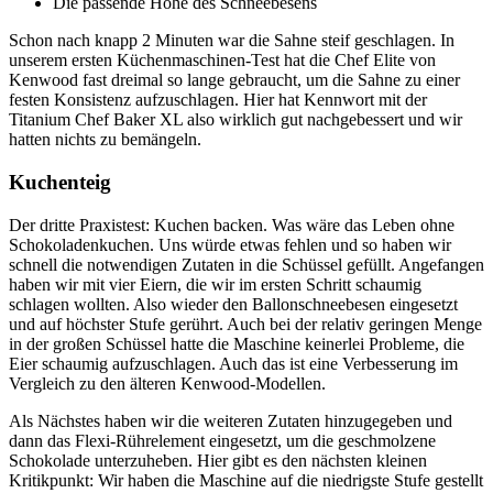
Die passende Höhe des Schneebesens
Schon nach knapp 2 Minuten war die Sahne steif geschlagen. In
unserem ersten Küchenmaschinen-Test hat die Chef Elite von
Kenwood fast dreimal so lange gebraucht, um die Sahne zu einer
festen Konsistenz aufzuschlagen. Hier hat Kennwort mit der
Titanium Chef Baker XL also wirklich gut nachgebessert und wir
hatten nichts zu bemängeln.
Kuchenteig
Der dritte Praxistest: Kuchen backen. Was wäre das Leben ohne
Schokoladenkuchen. Uns würde etwas fehlen und so haben wir
schnell die notwendigen Zutaten in die Schüssel gefüllt. Angefangen
haben wir mit vier Eiern, die wir im ersten Schritt schaumig
schlagen wollten. Also wieder den Ballonschneebesen eingesetzt
und auf höchster Stufe gerührt. Auch bei der relativ geringen Menge
in der großen Schüssel hatte die Maschine keinerlei Probleme, die
Eier schaumig aufzuschlagen. Auch das ist eine Verbesserung im
Vergleich zu den älteren Kenwood-Modellen.
Als Nächstes haben wir die weiteren Zutaten hinzugegeben und
dann das Flexi-Rührelement eingesetzt, um die geschmolzene
Schokolade unterzuheben. Hier gibt es den nächsten kleinen
Kritikpunkt: Wir haben die Maschine auf die niedrigste Stufe gestellt